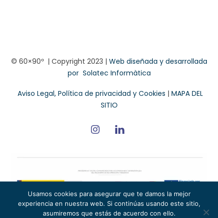
© 60×90º | Copyright 2023 |
Web diseñada y desarrollada
por
Solatec Informàtica
Aviso Legal, Política de privacidad y Cookies
|
MAPA DEL
SITIO
Usamos cookies para asegurar que te damos la mejor
experiencia en nuestra web. Si continúas usando este sitio,
Intercomunicadores profesionales Intercomunicadores
asumiremos que estás de acuerdo con ello.
para broadcast Intercomunicadores para grandes