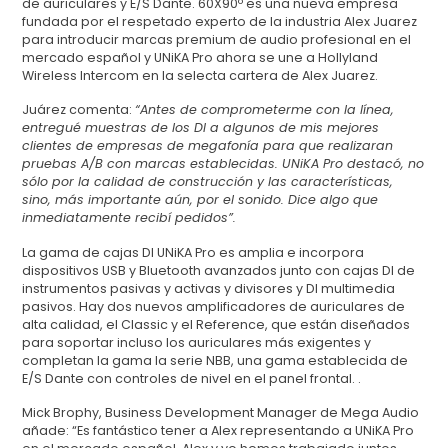
de auriculares y E/S Dante. 60X90º es una nueva empresa
fundada por el respetado experto de la industria Alex Juarez
para introducir marcas premium de audio profesional en el
mercado español y UNiKA Pro ahora se une a Hollyland
Wireless Intercom en la selecta cartera de Alex Juarez.
Juárez comenta:
“Antes de comprometerme con la línea,
entregué muestras de los DI a algunos de mis mejores
clientes de empresas de megafonía para que realizaran
pruebas A/B con marcas establecidas. UNiKA Pro destacó, no
sólo por la calidad de construcción y las características,
sino, más importante aún, por el sonido. Dice algo que
inmediatamente recibí pedidos”.
La gama de cajas DI UNiKA Pro es amplia e incorpora
dispositivos USB y Bluetooth avanzados junto con cajas DI de
instrumentos pasivas y activas y divisores y DI multimedia
pasivos. Hay dos nuevos amplificadores de auriculares de
alta calidad, el Classic y el Reference, que están diseñados
para soportar incluso los auriculares más exigentes y
completan la gama la serie NBB, una gama establecida de
E/S Dante con controles de nivel en el panel frontal. .
Mick Brophy, Business Development Manager de Mega Audio
añade: “Es fantástico tener a Alex representando a UNiKA Pro