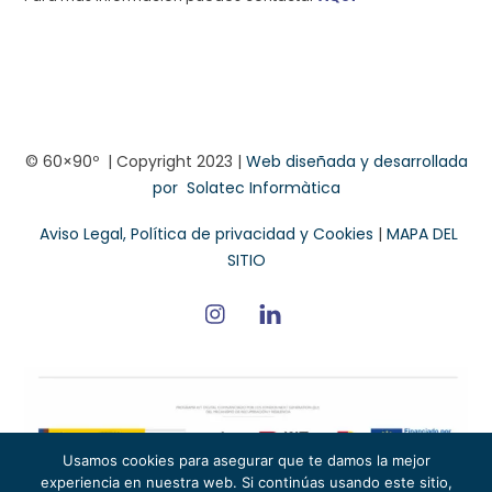
© 60×90º | Copyright 2023 |
Web diseñada y desarrollada
por
Solatec Informàtica
Aviso Legal, Política de privacidad y Cookies
|
MAPA DEL
SITIO
Usamos cookies para asegurar que te damos la mejor
experiencia en nuestra web. Si continúas usando este sitio,
Intercomunicadores profesionales Intercomunicadores