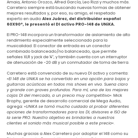
Amaia, Antonio Orozco, Alfred García, Leo Rizzi y muchos más.
Carretero siempre está buscando nuevas formas de obtener
mejores resultados y, por eso, su amigo, el respetado
experto en audio
Alex Juárez, del distribuidor español
60X90º, le presentó el DI activo PRO-148 de UNiKA.
El PRO-148 incorpora un transformador de aislamiento de alto
rendimiento especialmente seleccionado para la
musicalidad.
El conector de entrada es un conector
combinado balanceado/no balanceado, que permite
señales XLR y jack de ¼”, y también cuenta con un interruptor
de atenuación de -20 dB y un conmutador de toma de tierra.
Carretero está convencido de su nuevo DI activo y comenta:
«El 148 de UNiKA se ha convertido en una opción para bajos y
guitarras acústicas en todos mis shows en vivo. Suena claro
y grande con graves profundos. Para mí, una de las mejores
cajas DI del mercado, a un precio muy competitivo»
.
Mick
Brophy, gerente de desarrollo comercial de Mega Audio,
agrega: «
UNiKA se tomó mucho cuidado al probar diferentes
opciones de transformadores para los DI, divisores e ISO de
la serie PRO. Nuestro objetivo es brindarles a nuestros
clientes el sonido más musical posible a este precio»
.
Muchas gracias a Alex Carretero por adoptar el 148 como su