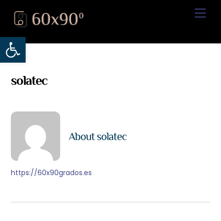
Skip
Back
Men
to
To
content
Top
Abrir barra de herramientas
solatec
About
solatec
https://60x90grados.es