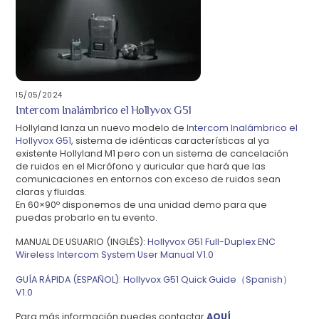
15/05/2024
Intercom Inalámbrico el Hollyvox G51
Hollyland lanza un nuevo modelo de
Intercom Inalámbrico el
Hollyvox G51
, sistema de idénticas características al ya
existente Hollyland M1 pero con un sistema de cancelación
de ruidos en el Micrófono y auricular que hará que las
comunicaciones en entornos con exceso de ruidos sean
claras y fluidas.
En 60×90º disponemos de una unidad demo para que
puedas probarlo en tu evento.
MANUAL DE USUARIO (INGLÉS):
Hollyvox G51 Full-Duplex ENC
Wireless Intercom System User Manual V1.0
GUÍA RÁPIDA (ESPAÑOL): Hollyvox G51 Quick Guide（Spanish）
V1.0
Para más información puedes contactar
AQUÍ