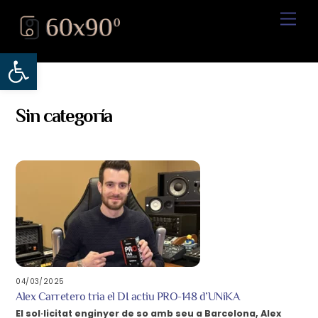
Skip
Back
Men
to
To
content
Top
Obre la barra d'eines
Sin categoría
04/03/2025
Alex Carretero tria el DI actiu PRO-148 d’UNiKA
El sol·licitat enginyer de so amb seu a Barcelona, ​​Alex