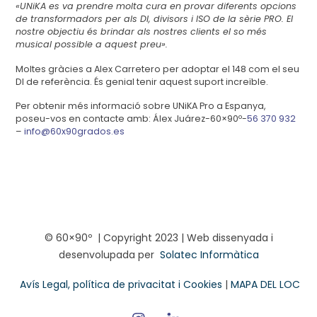
«UNiKA es va prendre molta cura en provar diferents opcions
de transformadors per als DI, divisors i ISO de la sèrie PRO. El
nostre objectiu és brindar als nostres clients el so més
musical possible a aquest preu».
Moltes gràcies a Alex Carretero per adoptar el 148 com el seu
DI de referència. És genial tenir aquest suport increïble.
Per obtenir més informació sobre UNiKA Pro a Espanya,
poseu-vos en contacte amb: Álex Juárez-60×90º-
56 370 932
–
info@60x90grados.es
© 60×90º | Copyright 2023 |
Web dissenyada i
desenvolupada per
Solatec Informàtica
Avís Legal, política de privacitat i Cookies
|
MAPA DEL LOC