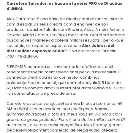
Carretero Salvador, es basa en la sèrie PRO de DI actius
d’UNiKA.
Àlex Carretero té una base de clients notable tant en directe
com a estudi. Els seus crèdits com a enginyer de so i
productor abasten talents com Shakira, Alizzz, Amaia, Antonio
Orozco, Alfred García, Leo Rizzi i molts més. Carretero sempre
busca noves maneres d’obtenir millors resultats i, per això, el
seu amic, el respectat expert en àudio
Alex Juárez, del
distribuïdor espanyol 60X90º
, li va presentar el DI actiu
PRO-148 d’UNiKA.
El PRO-148 incorpora un transformador d´aïllament d´alt
rendiment especialment seleccionat per a la musicalitat. El
connector d’entrada és un connector combinat
balancejat/no balancejat, que permet senyals XLR i jack de
¼”, i també compta amb un interruptor d’atenuació de -20 dB
i un commutador de presa de terra.
Carretero està convençut del seu nou DI actiu i comenta:
«El
148 d’UNiKA s’ha convertit en una opció per a baixos i
guitarres acústiques a tots els meus xous en viu. Sona clar i
gran amb greus profunds. Per mi, una de les millors caixes DI
del mercat, a un preu molt competitiu»
. Mick Brophy, gerent
de desenvolupament comercial de Mega Audio, afegeix: